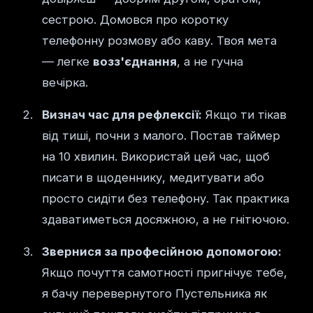
сестрою. Домовся про коротку
телефонну розмову або каву. Твоя мета
— легке
возз'єднання
, а не гучна
вечірка.
Визнач час для рефлексії:
Якщо ти тікав
від тиші, почни з малого. Постав таймер
на 10 хвилин. Використай цей час, щоб
писати в щоденнику, медитувати або
просто сидіти без телефону. Так практика
здаватиметься досяжною, а не гнітючою.
Звернися за професійною допомогою:
Якщо почуття самотності пригнічує тебе,
я бачу перевернутого Пустельника як