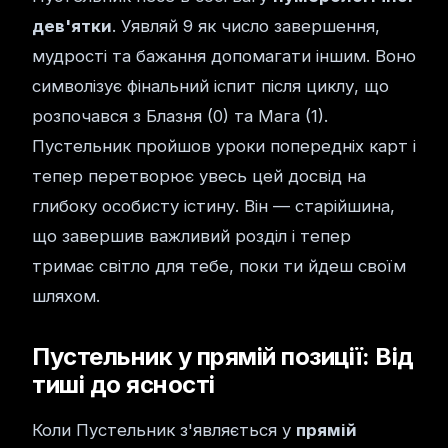
дев'ятки
. Уявляй 9 як число завершення,
мудрості та бажання допомагати іншим. Воно
символізує фінальний іспит після циклу, що
розпочався з Блазня (0) та Мага (1).
Пустельник пройшов уроки попередніх карт і
тепер перетворює увесь цей досвід на
глибоку особисту істину. Він — старійшина,
що завершив важливий розділ і тепер
тримає світло для тебе, поки ти йдеш своїм
шляхом.
Пустельник у прямій позиції: Від
тиші до ясності
Коли Пустельник з'являється у
прямій