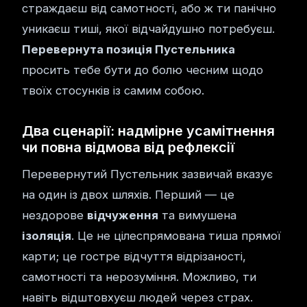
страждаєш від самотності, або ж ти панічно
уникаєш тиші, якої відчайдушно потребуєш.
Перевернута позиція Пустельника
просить тебе бути до болю чесним щодо
твоїх стосунків із самим собою.
Два сценарії: надмірне усамітнення
чи повна відмова від рефлексії
Перевернутий Пустельник зазвичай вказує
на один із двох шляхів. Перший — це
нездорове
відчуження
та вимушена
ізоляція
. Це не цілеспрямована тиша прямої
карти; це гостре відчуття відрізаності,
самотності та нерозуміння. Можливо, ти
навіть відштовхуєш людей через страх.