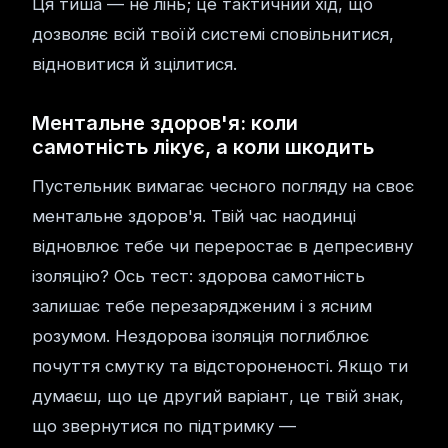
Ця тиша — не лінь; це тактичний хід, що
дозволяє всій твоїй системі сповільнитися,
відновитися й зцілитися.
Ментальне здоров'я: коли
самотність лікує, а коли шкодить
Пустельник вимагає чесного погляду на своє
ментальне здоров'я. Твій час наодинці
відновлює тебе чи переростає в депресивну
ізоляцію? Ось тест: здорова самотність
залишає тебе перезарядженим і з ясним
розумом. Нездорова ізоляція поглиблює
почуття смутку та відстороненості. Якщо ти
думаєш, що це другий варіант, це твій знак,
що звернутися по підтримку —