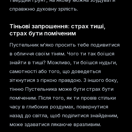
твердий ґрунт, на якому можна збудувати
справжню духовну зрілість.
Тіньові запрошення: страх тиші,
страх бути поміченим
Пустельник м'яко просить тебе подивитися
в обличчя своїм тіням. Чого ти так боїшся
знайти в тиші? Можливо, ти боїшся нудьги,
самотності або того, що доведеться
зіткнутися з гіркою правдою. З іншого боку,
тінню Пустельника може бути страх бути
поміченим. Після того, як ти провів стільки
часу в глибоких роздумах, повернутися
назад до світла, щоб поділитися знайденим,
може здаватися лякаюче вразливим.