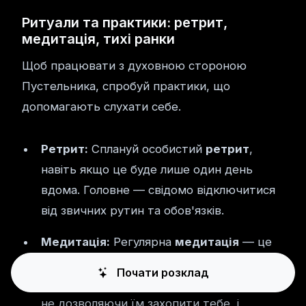
Ритуали та практики: ретрит,
медитація, тихі ранки
Щоб працювати з духовною стороною
Пустельника, спробуй практики, що
допомагають слухати себе.
Ретрит:
Сплануй особистий
ретрит
,
навіть якщо це буде лише один день
вдома. Головне — свідомо відключитися
від звичних рутин та обов'язків.
Медитація:
Регулярна
медитація
— це
тренажерний зал Пустельника. Вона
Почати розклад
вчить спостерігати за своїми думками,
не дозволяючи їм захопити тебе, і