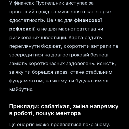
У фінансах Пустельник виступає за
простіший підхід та мислення в категоріях
«достатності». Це час для
фінансової
рефлексії
, а не для марнотратства чи
ризикованих інвестицій. Карта радить
переглянути бюджет, скоротити витрати та
зосередитися на довгостроковій безпеці
замість короткочасних задоволень. Ясність,
за яку ти борешся зараз, стане стабільним
фундаментом, на якому ти будуватимеш
майбутнє.
Приклади: сабатікал, зміна напрямку
в роботі, пошук ментора
Ця енергія може проявлятися по-різному.