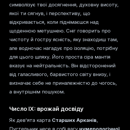
символізує твої досягнення, духовну висоту,
якої ти сягнув, і перспективу, що
відкривається, коли піднімаєшся над
щоденною метушнею. Сніг говорить про
чистоту й гостру ясність, яку знаходиш там,
але водночас нагадує про ізоляцію, потрібну
для цього шляху. Його проста сіра мантія
вказує на нейтральність. Він відсторонений
від галасливого, барвистого світу внизу, і
визначає себе не приналежністю до чогось,
а внутрішнім пошуком.
Число IX: врожай досвіду
Як дев'ята карта
Старших Арканів
,
Пустельник несе в собі вагу
нумерологічної