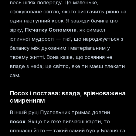
весь шлях попереду. Це маленьке,
сфокусоване світло, якого вистачить рівно на
один наступний крок. Я завжди бачила цю
зірку,
Печатку Соломона
, як символ
істинної мудрості — тієї, що народжується з
балансу між духовним і матеріальним у
твоєму житті. Вона каже, що осяяння не
впаде з неба; це світло, яке ти маєш плекати
сам.
Посох і постава: влада, врівноважена
смиренням
В іншій руці Пустельник тримає довгий
посох
. Якщо ти вже вивчаєш карти, то
впізнаєш його — такий самий був у Блазня та