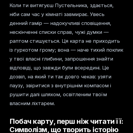
Коли ти витягуєш Пустельника, здається,
ніби сам час у кімнаті завмирає. Увесь
денний гамір — надокучливі сповіщення,
нескінченні списки справ, чужі думки —
раптом стишується. Ця карта не приходить
із гуркотом грому; вона — наче тихий поклик
у твої власні глибини, запрошення знайти
відповіді, що завжди були всередині. Це
дозвіл, на який ти так довго чекав: узяти
паузу, звіритися з внутрішнім компасом і
рушити далі шляхом, освітленим твоїм
власним ліхтарем.
Побач карту, перш ніж читати її:
Символізм, що творить історію