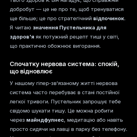
твого здоров'я. Він нагадує, що справжній
добробут — це не про те, щоб тренуватися
ще більше; це про стратегічний
відпочинок
.
Я читаю
значення Пустельника для
здоров'я
як потужний рецепт тиші у світі,
що практично обожнює вигорання.
Спочатку нервова система: спокій,
що відновлює
У нашому гіпер-зв'язаному житті нервова
система часто перебуває в стані постійної
легкої тривоги. Пустельник запрошує тебе
свідомо шукати тишу. Це можна робити
через
майндфулнес
, медитацію або навіть
просто сидячи на лавці в парку без телефону.