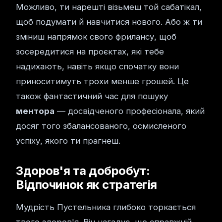
Можливо, ти нарешті візьмеш той сабатікал,
щоб подумати й навчитися нового. Або ж ти
зміниш напрямок свого фрилансу, щоб
зосередитися на проєктах, які тебе
надихають, навіть якщо спочатку вони
приноситимуть трохи менше грошей. Це
також фантастичний час для пошуку
ментора
— досвідченого професіонала, який
досяг того збалансованого, осмисленого
успіху, якого ти прагнеш.
Здоров'я та добробут:
Відпочинок як стратегія
Мудрість Пустельника глибоко торкається