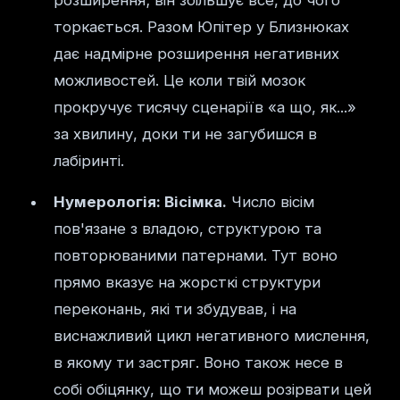
розширення; він збільшує все, до чого
торкається. Разом Юпітер у Близнюках
дає надмірне розширення негативних
можливостей. Це коли твій мозок
прокручує тисячу сценаріїв «а що, як...»
за хвилину, доки ти не загубишся в
лабіринті.
Нумерологія: Вісімка.
Число вісім
пов'язане з владою, структурою та
повторюваними патернами. Тут воно
прямо вказує на жорсткі структури
переконань, які ти збудував, і на
виснажливий цикл негативного мислення,
в якому ти застряг. Воно також несе в
собі обіцянку, що ти можеш розірвати цей