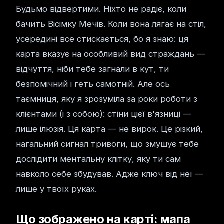
Будьмо відвертими. Ніхто не радіє, коли
бачить Вісімку Мечів. Коли вона лягає на стіл,
усередині все стискається, бо я знаю: ця
карта вказує на особливий вид страждань —
відчуття, ніби тебе загнали в кут, ти
безпомічний і геть самотній. Але ось
таємниця, яку я зрозуміла за роки роботи з
клієнтами (і з собою): стіни цієї в'язниці —
лише ілюзія. Ця карта — не вирок. Це різкий,
нагальний сигнал тривоги, що змушує тебе
дослідити ментальну клітку, яку ти сам
навколо себе збудував. Адже ключ від неї —
лише у твоїх руках.
Що зображено на карті: мапа