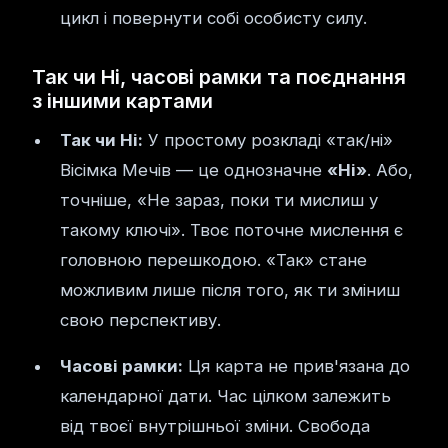
цикл і повернути собі особисту силу.
Так чи Ні, часові рамки та поєднання
з іншими картами
Так чи Ні:
У простому розкладі «так/ні»
Вісімка Мечів — це однозначне
«Ні»
. Або,
точніше, «Не зараз, поки ти мислиш у
такому ключі». Твоє поточне мислення є
головною перешкодою. «Так» стане
можливим лише після того, як ти зміниш
свою перспективу.
Часові рамки:
Ця карта не прив'язана до
календарної дати. Час цілком залежить
від твоєї внутрішньої зміни. Свобода