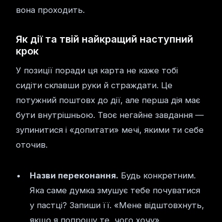
вона проходить.
Як дії та твій найкращий наступний
крок
У позиції поради ця карта не каже тобі
сидіти склавши руки й страждати. Це
потужний поштовх до дії, але перша дія має
бути внутрішньою. Твоє негайне завдання —
зупинитися і «допитати» мечі, якими ти себе
оточив.
Назви переконання.
Будь конкретним.
Яка саме думка змушує тебе почуватися
у пастці? Запиши її. «Мене відштовхнуть,
якщо я попрошу те, чого хочу».