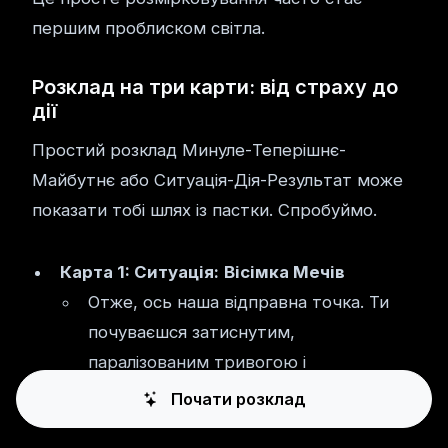
першим проблиском світла.
Розклад на три карти: від страху до
дії
Простий розклад Минуле-Теперішнє-
Майбутнє або Ситуація-Дія-Результат може
показати тобі шлях із пастки. Спробуймо.
Карта 1: Ситуація:
Вісімка Мечів
Отже, ось наша відправна точка. Ти
почуваєшся затиснутим,
паралізованим тривогою і
переконаним, що кожен варіант
Почати розклад
поганий.