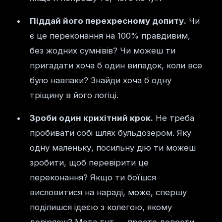
Піддай його перехресному допиту.
Чи
є це переконання на 100% правдивим,
без жодних сумнівів? Чи можеш ти
пригадати хоча б один випадок, коли все
було навпаки? Знайди хоча б одну
тріщину в його логіці.
Зроби один крихітний крок.
Не треба
пробивати собі шлях бульдозером. Яку
одну маленьку, посильну дію ти можеш
зробити, щоб перевірити це
переконання? Якщо ти боїшся
висловитися на нараді, може, спершу
поділишся ідеєю з колегою, якому