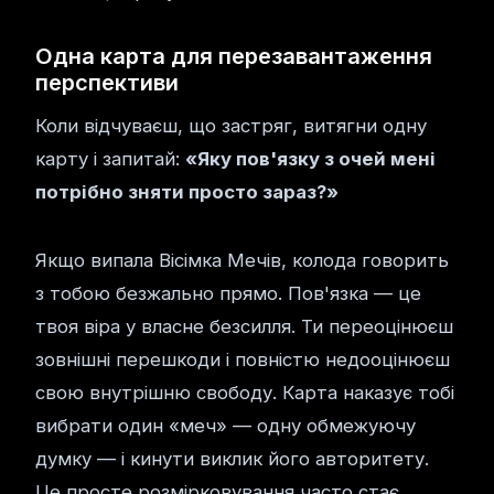
Одна карта для перезавантаження
перспективи
Коли відчуваєш, що застряг, витягни одну
карту і запитай:
«Яку пов'язку з очей мені
потрібно зняти просто зараз?»
Якщо випала Вісімка Мечів, колода говорить
з тобою безжально прямо. Пов'язка — це
твоя віра у власне безсилля. Ти переоцінюєш
зовнішні перешкоди і повністю недооцінюєш
свою внутрішню свободу. Карта наказує тобі
вибрати один «меч» — одну обмежуючу
думку — і кинути виклик його авторитету.
Це просте розмірковування часто стає