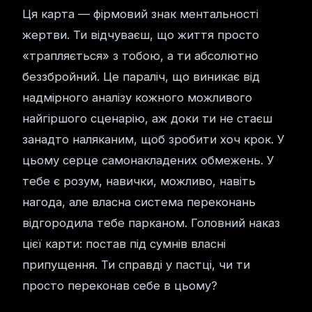
Ця карта — фірмовий знак ментальності
жертви. Ти відчуваєш, що життя просто
«трапляється» з тобою, а ти абсолютно
беззбройний. Це параліч, що виникає від
надмірного аналізу кожного можливого
найгіршого сценарію, аж доки ти не стаєш
занадто наляканим, щоб зробити хоч крок. У
цьому серце самонакладених обмежень. У
тебе є розум, навички, можливо, навіть
нагода, але власна система переконань
відгородила тебе парканом. Головний наказ
цієї карти: постав під сумнів власні
припущення. Ти справді у пастці, чи ти
просто переконав себе в цьому?