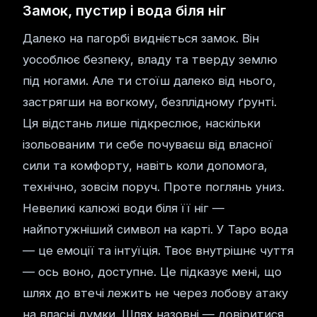
Замок, пустир і вода біля ніг
Далеко на пагорбі видніється замок. Він
уособлює безпеку, владу та тверду землю
під ногами. Але ти стоїш далеко від нього,
застрягши на вогкому, безплідному ґрунті.
Ця відстань лише підкреслює, наскільки
ізольованим ти себе почуваєш від власної
сили та комфорту, навіть коли допомога,
технічно, зовсім поруч. Проте поглянь униз.
Невеликі калюжі води біля її ніг —
найпотужніший символ на карті. У Таро вода
— це емоції та інтуїція. Твоє внутрішнє чуття
— ось воно, доступне. Це підказує мені, що
шлях до втечі лежить не через лобову атаку
на власні думки. Шлях назовні — довіритися