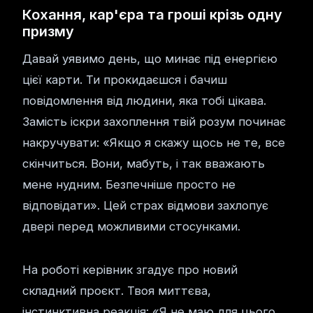
Кохання, кар'єра та гроші крізь одну
призму
Давай уявимо день, що минає під енергією
цієї карти. Ти прокидаєшся і бачиш
повідомлення від людини, яка тобі цікава.
Замість іскри захоплення твій розум починає
накручувати: «Якщо я скажу щось не те, все
скінчиться. Вони, мабуть, і так вважають
мене нудним. Безпечніше просто не
відповідати». Цей страх відмови захлопує
двері перед можливими стосунками.
На роботі керівник згадує про новий
складний проєкт. Твоя миттєва,
інстинктивна реакція: «Я не маю для цього