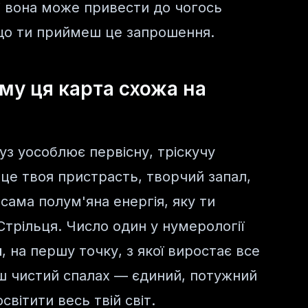
і вона може привести до чогось
кщо ти приймеш це запрошення.
ому ця карта схожа на
уз уособлює первісну, тріскучу
 це твоя пристрасть, творчий запал,
а сама полум'яна енергія, яку ти
Стрільця. Число один у нумерології
я
, на першу точку, з якої виростає все
єш чистий спалах — єдиний, потужний
вітити весь твій світ.