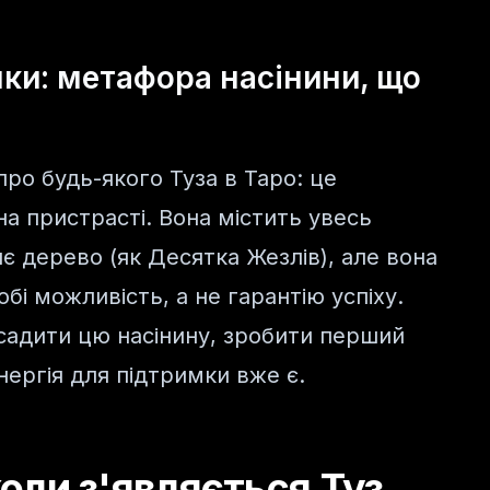
нки: метафора насінини, що
про будь-якого Туза в Таро: це
на пристрасті. Вона містить увесь
є дерево (як Десятка Жезлів), але вона
бі можливість, а не гарантію успіху.
садити цю насінину, зробити перший
нергія для підтримки вже є.
оли з'являється Туз