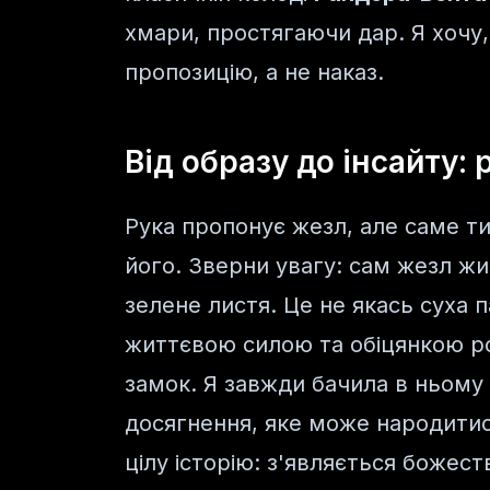
хмари, простягаючи дар. Я хочу
пропозицію, а не наказ.
Від образу до інсайту: 
Рука пропонує жезл, але саме т
його. Зверни увагу: сам жезл жи
зелене листя. Це не якась суха 
життєвою силою та обіцянкою рос
замок. Я завжди бачила в ньому
досягнення, яке може народитися
цілу історію: з'являється божест