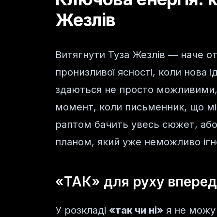
Жезлів
Витягнути Туза Жезлів — наче о
пронизливої ясності, коли нова 
здаються не просто можливими,
момент, коли письменник, що мі
раптом бачить увесь сюжет, або
планом, який уже неможливо ігн
«ТАК» для руху вперед
У розкладі
«так чи ні»
я не можу 