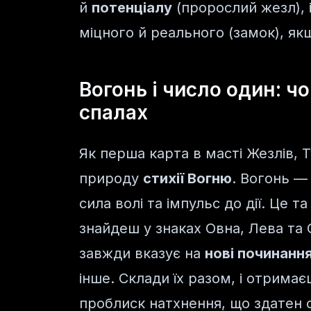
й
потенціалу
(пророслий жезл), 
міцного й реального (замок), я
Вогонь і число один: ч
спалах
Як перша карта в масті Жезлів, Т
природу
стихії Вогню
. Вогонь —
сила волі та імпульс до дії. Це т
знайдеш у знаках Овна, Лева та 
завжди вказує на
нові починанн
інше. Склади їх разом, і отрима
проблиск натхнення, що здатен ос