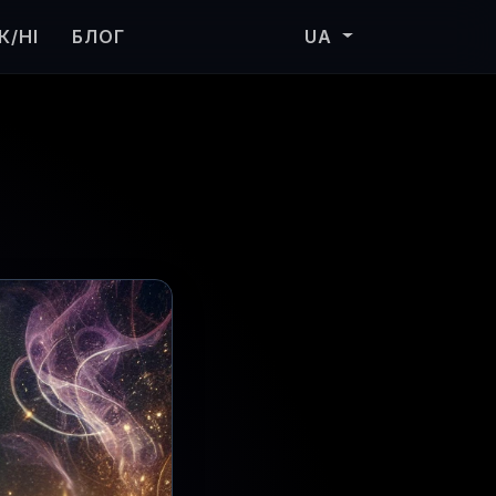
К/НІ
БЛОГ
UA