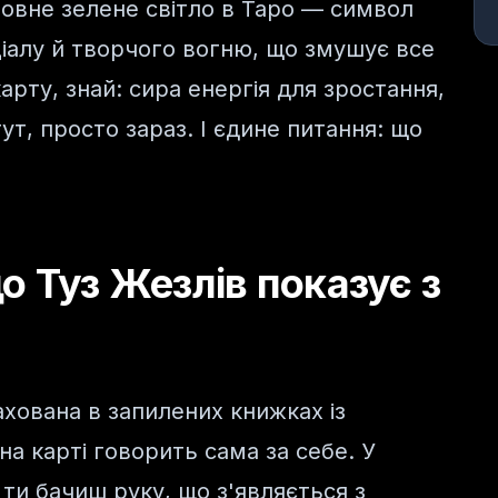
ловне зелене світло в Таро — символ
іалу й творчого вогню, що змушує все
арту, знай: сира енергія для зростання,
ут, просто зараз. І єдине питання: що
о Туз Жезлів показує з
ахована в запилених книжках із
а карті говорить сама за себе. У
ти бачиш руку, що з'являється з