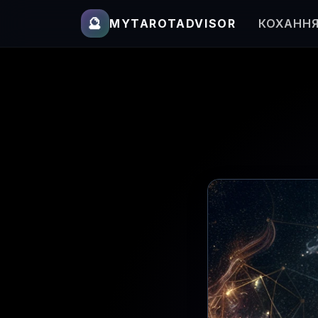
🔮
MYTAROTADVISOR
КОХАНН