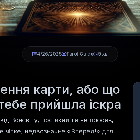
4/26/2025
Tarot Guide
5 хв
чення карти, або що
 тебе прийшла іскра
ід Всесвіту, про який ти не просив,
Це чітке, недвозначне «Вперед!» для