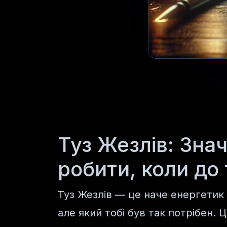
Туз Жезлів: Зна
робити, коли до
Туз Жезлів — це наче енергетик в
але який тобі був так потрібен. 