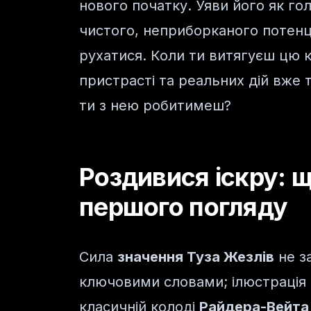
нового початку. Уяви його як го
чистого, неприборканого потенц
рухатися. Коли ти витягуєш цю к
пристрасті та реальних дій вже т
ти з нею робитимеш?
Роздивися іскру: щ
першого погляду
Сила
значення Туза Жезлів
не з
ключовими словами; ілюстрація н
класичній колоді
Райдера-Вейта