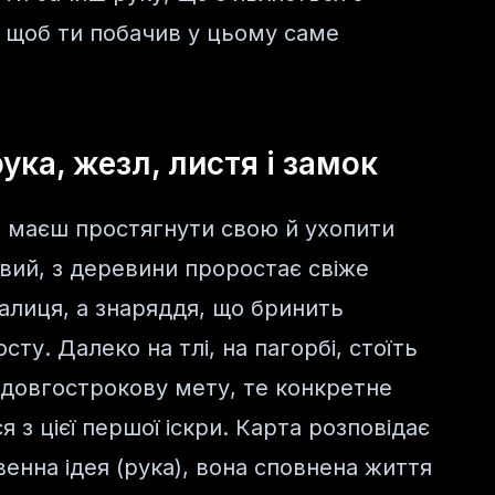
, щоб ти побачив у цьому саме
рука, жезл, листя і замок
и маєш простягнути свою й ухопити
вий, з деревини проростає свіже
палиця, а знаряддя, що бринить
ту. Далеко на тлі, на пагорбі, стоїть
 довгострокову мету, те конкретне
 з цієї першої іскри. Карта розповідає
венна ідея (рука), вона сповнена життя