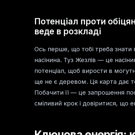
Потенціал проти обіця
веде в розкладі
Ось перше, що тобі треба знати 
насінина. Туз Жезлів — це насіни
потенціал, щоб вирости в могутн
ще не є деревом. Ця карта дає то
Побачити її — це запрошення по
сміливий крок і довіритися, що е
Ключова енергія: к